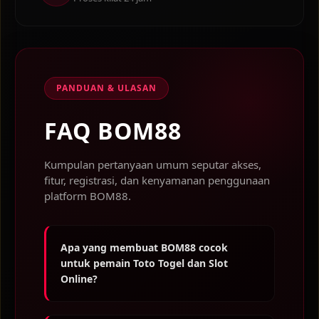
PANDUAN & ULASAN
FAQ BOM88
Kumpulan pertanyaan umum seputar akses,
fitur, registrasi, dan kenyamanan penggunaan
platform BOM88.
Apa yang membuat BOM88 cocok
untuk pemain Toto Togel dan Slot
Online?