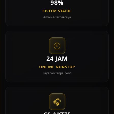
98%
SISTEM STABIL
Aman & terpercaya
🕘
24 JAM
ONLINE NONSTOP
Layanan tanpa henti
🎧