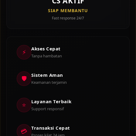
CS AKTIF
SIAP MEMBANTU
Fast response 24/7
Akses Cepat
⚡
Tanpa hambatan
Sistem Aman
🛡️
Keamanan terjamin
Layanan Terbaik
⭐
Support responsif
Transaksi Cepat
💳
Proses kilat 24 jam