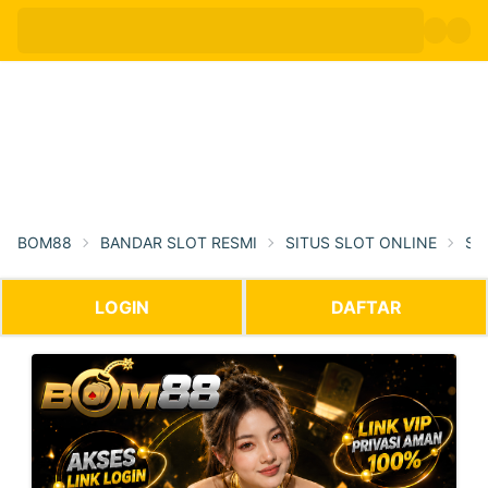
BOM88
BANDAR SLOT RESMI
SITUS SLOT ONLINE
SL
LOGIN
DAFTAR