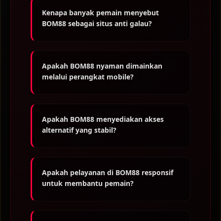
Kenapa banyak pemain menyebut
BOM88 sebagai situs anti galau?
Apakah BOM88 nyaman dimainkan
melalui perangkat mobile?
Apakah BOM88 menyediakan akses
alternatif yang stabil?
Apakah pelayanan di BOM88 responsif
untuk membantu pemain?