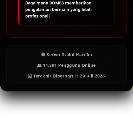
Bagaimana BOM88 memberikan
pengalaman bermain yang lebih
profesional?
🟢 Server Stabil Hari Ini
👥 14.891 Pengguna Online
🗓️ Terakhir Diperbarui : 29 Juli 2026