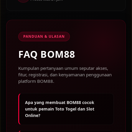
PANDUAN & ULASAN
FAQ BOM88
Kumpulan pertanyaan umum seputar akses,
fitur, registrasi, dan kenyamanan penggunaan
platform BOM88.
Apa yang membuat BOM88 cocok
untuk pemain Toto Togel dan Slot
Online?