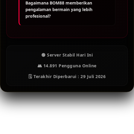
Bagaimana BOM88 memberikan
pengalaman bermain yang lebih
profesional?
🟢 Server Stabil Hari Ini
👥 14.891 Pengguna Online
🗓️ Terakhir Diperbarui : 29 Juli 2026