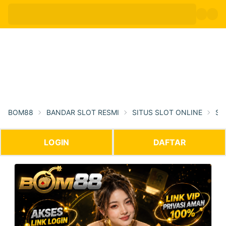
BOM88
BANDAR SLOT RESMI
SITUS SLOT ONLINE
SL
LOGIN
DAFTAR