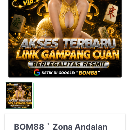
BOM88 ` Zona Andalan