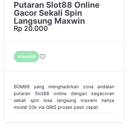
Putaran Slot88 Online
Gacor Sekali Spin
Langsung Maxwin
Rp 20.000
bom88
BOM88 yang menghadirkan zona andalan
putaran Slot88 online dengan kegacoran
sekali spin bisa langsung maxwin hanya
modal 20k via QRIS proses pasti cepat.