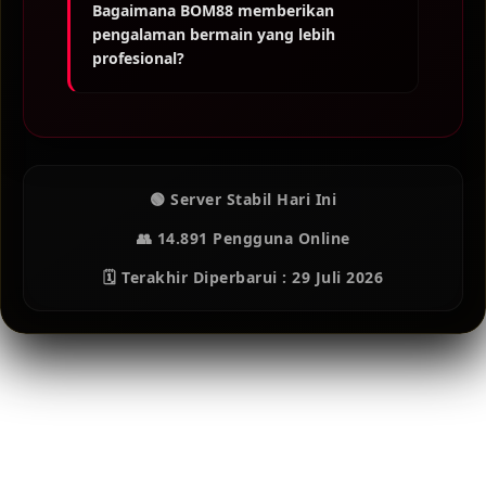
Bagaimana BOM88 memberikan
pengalaman bermain yang lebih
profesional?
🟢 Server Stabil Hari Ini
👥 14.891 Pengguna Online
🗓️ Terakhir Diperbarui : 29 Juli 2026