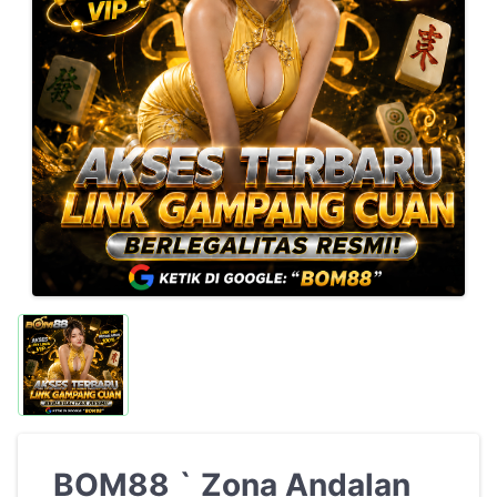
BOM88 ` Zona Andalan