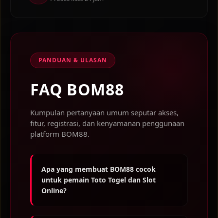
PANDUAN & ULASAN
FAQ BOM88
Kumpulan pertanyaan umum seputar akses,
fitur, registrasi, dan kenyamanan penggunaan
platform BOM88.
Apa yang membuat BOM88 cocok
untuk pemain Toto Togel dan Slot
Online?