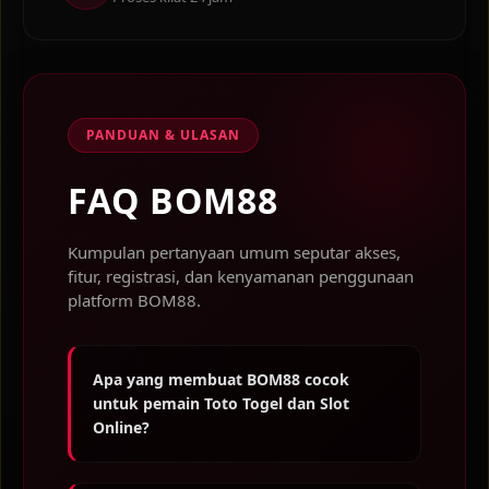
PANDUAN & ULASAN
FAQ BOM88
Kumpulan pertanyaan umum seputar akses,
fitur, registrasi, dan kenyamanan penggunaan
platform BOM88.
Apa yang membuat BOM88 cocok
untuk pemain Toto Togel dan Slot
Online?