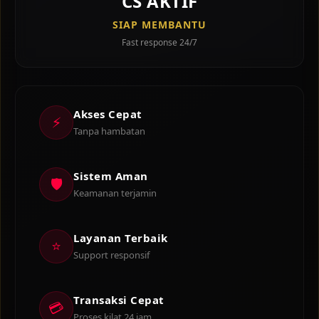
CS AKTIF
SIAP MEMBANTU
Fast response 24/7
Akses Cepat
⚡
Tanpa hambatan
Sistem Aman
🛡️
Keamanan terjamin
Layanan Terbaik
⭐
Support responsif
Transaksi Cepat
💳
Proses kilat 24 jam