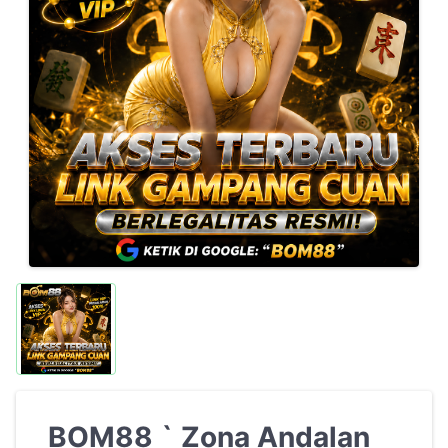
BOM88 ` Zona Andalan