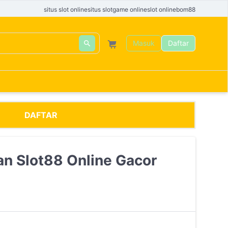
situs slot online
situs slot
game online
slot online
bom88
Masuk
Daftar
DAFTAR
n Slot88 Online Gacor