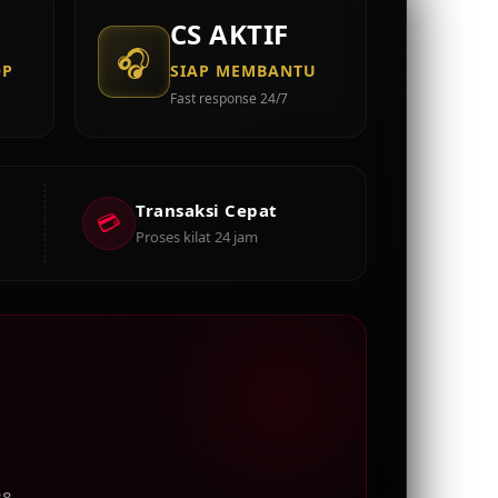
CS AKTIF
🎧
OP
SIAP MEMBANTU
Fast response 24/7
Transaksi Cepat
💳
Proses kilat 24 jam
8.