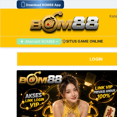
Download BOM88 App
Kate
SITUS GAME ONLINE
Alternatif BOM88
BOM88
BANDAR SLOT RESMI
SITUS SLOT ONLIN
LOGIN