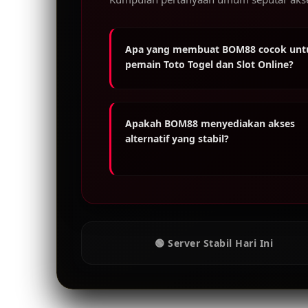
Apa yang membuat BOM88 cocok unt
pemain Toto Togel dan Slot Online?
Apakah BOM88 menyediakan akses
alternatif yang stabil?
🟢 Server Stabil Hari Ini