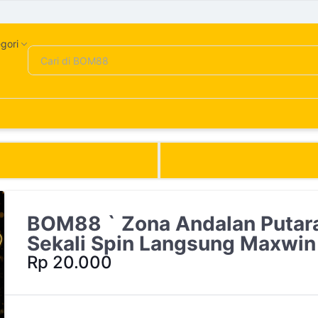
gori
E
SLOT GACOR
GAME ONLINE
BOM88 ` Zona Andalan Putara
Sekali Spin Langsung Maxwin
Rp 20.000