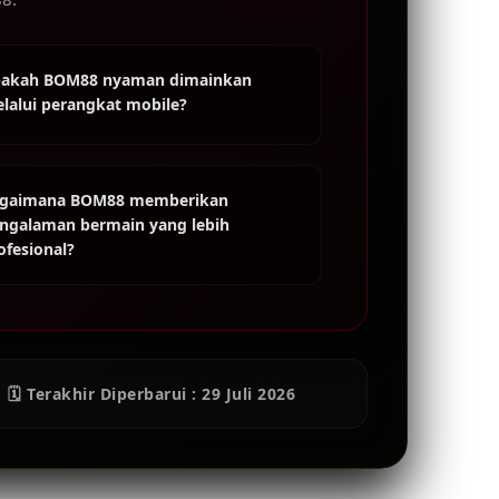
akah BOM88 nyaman dimainkan
lalui perangkat mobile?
gaimana BOM88 memberikan
ngalaman bermain yang lebih
ofesional?
🗓️ Terakhir Diperbarui : 29 Juli 2026