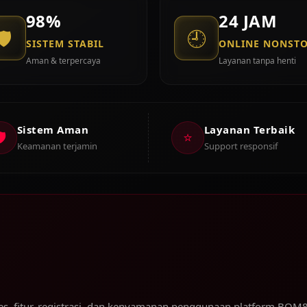
98%
24 JAM
🛡️
🕘
SISTEM STABIL
ONLINE NONST
Aman & terpercaya
Layanan tanpa henti
Sistem Aman
Layanan Terbaik
️
⭐
Keamanan terjamin
Support responsif
, fitur, registrasi, dan kenyamanan penggunaan platform BOM8