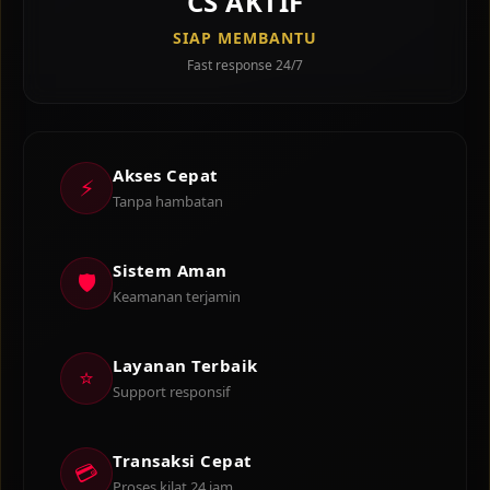
CS AKTIF
SIAP MEMBANTU
Fast response 24/7
Akses Cepat
⚡
Tanpa hambatan
Sistem Aman
🛡️
Keamanan terjamin
Layanan Terbaik
⭐
Support responsif
Transaksi Cepat
💳
Proses kilat 24 jam