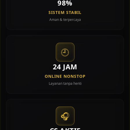
98%
SISTEM STABIL
Aman & terpercaya
🕘
24 JAM
ONLINE NONSTOP
Layanan tanpa henti
🎧