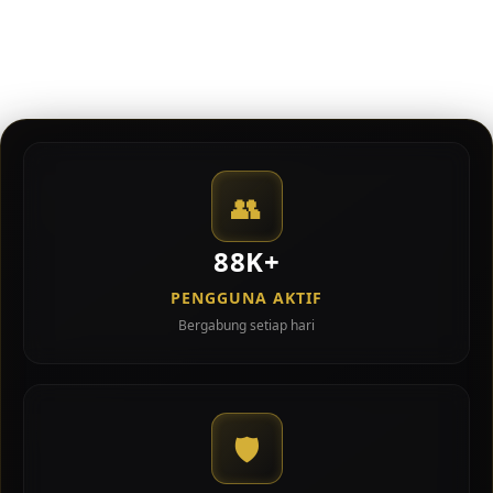
👥
88K+
PENGGUNA AKTIF
Bergabung setiap hari
🛡️