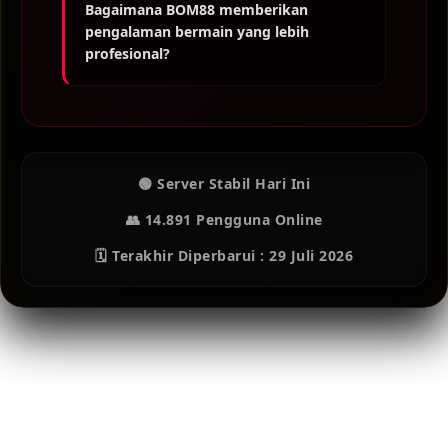
Bagaimana BOM88 memberikan
pengalaman bermain yang lebih
profesional?
🟢 Server Stabil Hari Ini
👥 14.891 Pengguna Online
🗓️ Terakhir Diperbarui : 29 Juli 2026