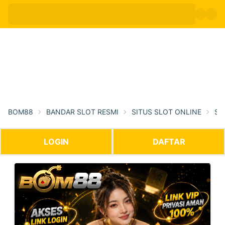
BOM88
BANDAR SLOT RESMI
SITUS SLOT ONLINE
SL
LOGIN
DAFTAR