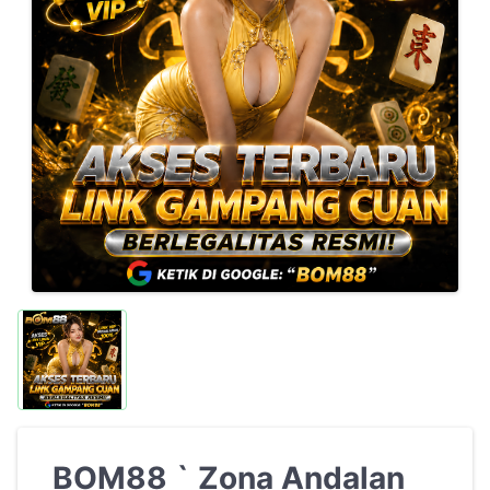
BOM88 ` Zona Andalan