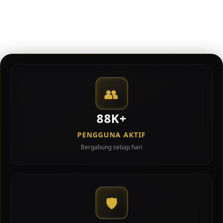
👥
88K+
PENGGUNA AKTIF
Bergabung setiap hari
🛡️