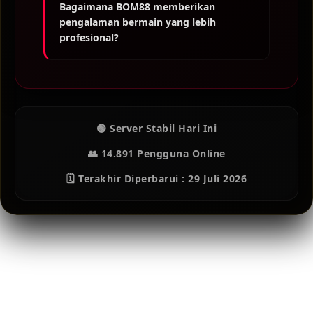
Bagaimana BOM88 memberikan
pengalaman bermain yang lebih
profesional?
🟢 Server Stabil Hari Ini
👥 14.891 Pengguna Online
🗓️ Terakhir Diperbarui : 29 Juli 2026