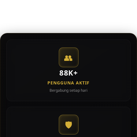
👥
88K+
PENGGUNA AKTIF
Bergabung setiap hari
🛡️