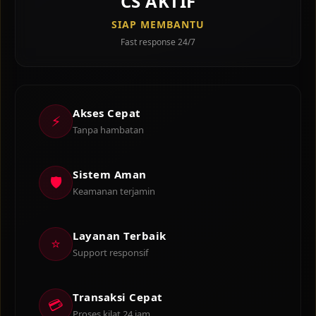
CS AKTIF
SIAP MEMBANTU
Fast response 24/7
Akses Cepat
⚡
Tanpa hambatan
Sistem Aman
🛡️
Keamanan terjamin
Layanan Terbaik
⭐
Support responsif
Transaksi Cepat
💳
Proses kilat 24 jam