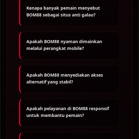
Kenapa banyak pemain menyebut
BOM88 sebagai situs anti galau?
Apakah BOM88 nyaman dimainkan
melalui perangkat mobile?
Apakah BOM88 menyediakan akses
alternatif yang stabil?
Apakah pelayanan di BOM88 responsif
untuk membantu pemain?