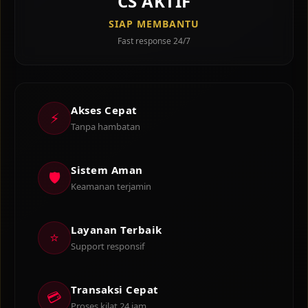
CS AKTIF
SIAP MEMBANTU
Fast response 24/7
Akses Cepat
⚡
Tanpa hambatan
Sistem Aman
🛡️
Keamanan terjamin
Layanan Terbaik
⭐
Support responsif
Transaksi Cepat
💳
Proses kilat 24 jam