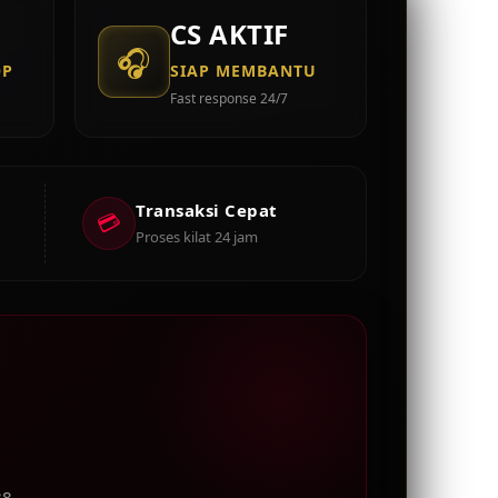
CS AKTIF
🎧
OP
SIAP MEMBANTU
Fast response 24/7
Transaksi Cepat
💳
Proses kilat 24 jam
8.