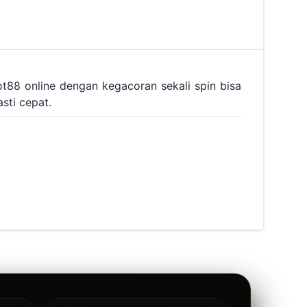
88 online dengan kegacoran sekali spin bisa
sti cepat.