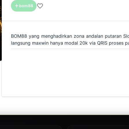
bom88
BOM88 yang menghadirkan zona andalan putaran Slot
langsung maxwin hanya modal 20k via QRIS proses pa