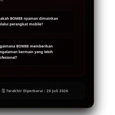
akah BOM88 nyaman dimainkan
lalui perangkat mobile?
gaimana BOM88 memberikan
ngalaman bermain yang lebih
ofesional?
🗓️ Terakhir Diperbarui : 29 Juli 2026