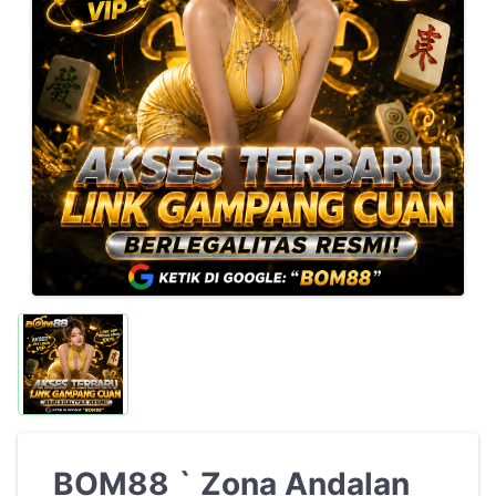
BOM88 ` Zona Andalan