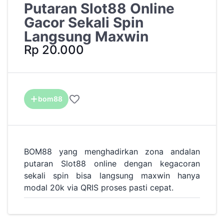
Putaran Slot88 Online
Gacor Sekali Spin
Langsung Maxwin
Rp 20.000
bom88
BOM88 yang menghadirkan zona andalan
putaran Slot88 online dengan kegacoran
sekali spin bisa langsung maxwin hanya
modal 20k via QRIS proses pasti cepat.