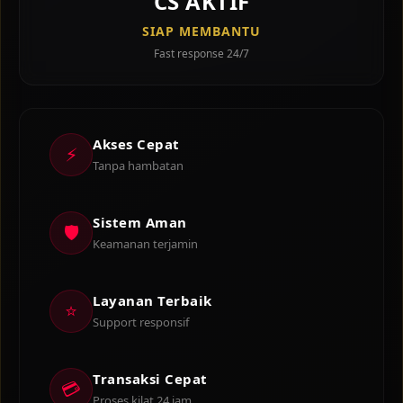
CS AKTIF
SIAP MEMBANTU
Fast response 24/7
Akses Cepat
⚡
Tanpa hambatan
Sistem Aman
🛡️
Keamanan terjamin
Layanan Terbaik
⭐
Support responsif
Transaksi Cepat
💳
Proses kilat 24 jam