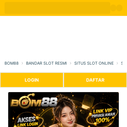
BOM88
BANDAR SLOT RESMI
SITUS SLOT ONLINE
SL
LOGIN
DAFTAR