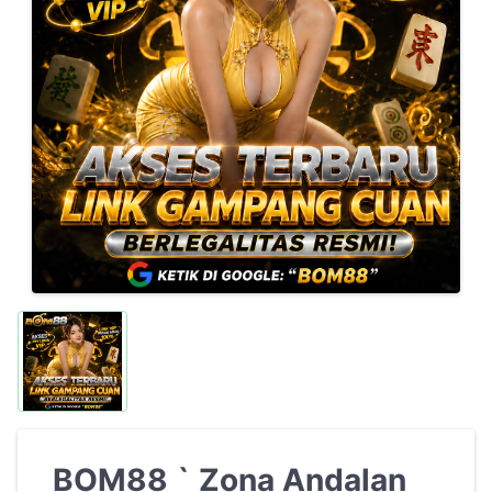
BOM88 ` Zona Andalan