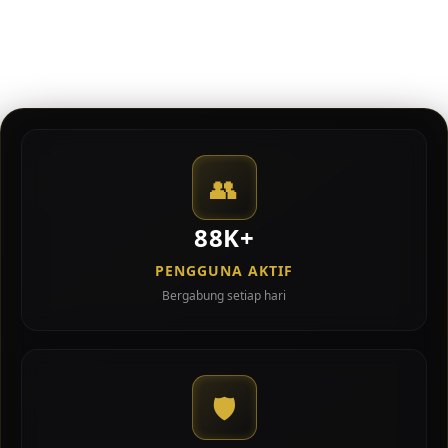
👥
88K+
PENGGUNA AKTIF
Bergabung setiap hari
🛡️