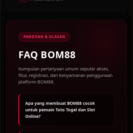
PANDUAN & ULASAN
FAQ BOM88
Kumpulan pertanyaan umum seputar akses,
fitur, registrasi, dan kenyamanan penggunaan
platform BOM88.
Apa yang membuat BOM88 cocok
untuk pemain Toto Togel dan Slot
Online?