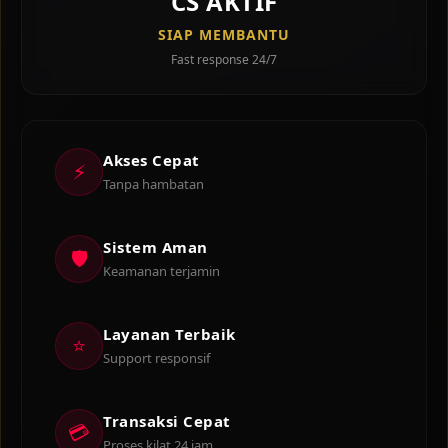
CS AKTIF
SIAP MEMBANTU
Fast response 24/7
Akses Cepat
⚡
Tanpa hambatan
Sistem Aman
🛡️
Keamanan terjamin
Layanan Terbaik
⭐
Support responsif
Transaksi Cepat
💳
Proses kilat 24 jam