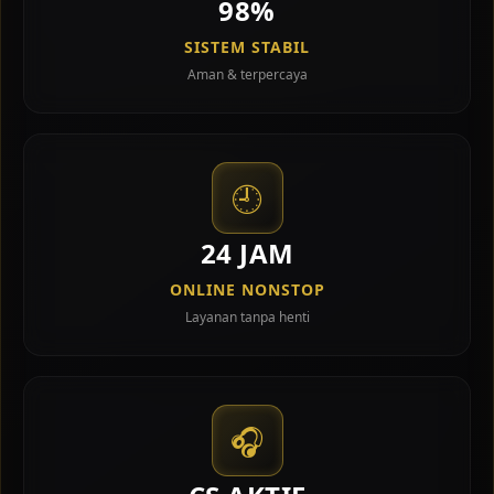
98%
SISTEM STABIL
Aman & terpercaya
🕘
24 JAM
ONLINE NONSTOP
Layanan tanpa henti
🎧