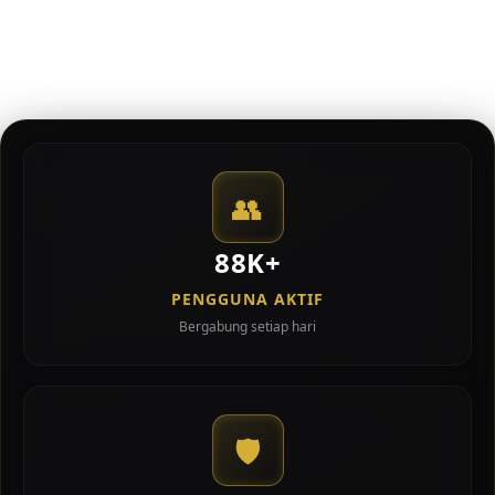
👥
88K+
PENGGUNA AKTIF
Bergabung setiap hari
🛡️