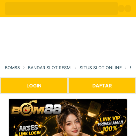
BOM88
BANDAR SLOT RESMI
SITUS SLOT ONLINE
SL
LOGIN
DAFTAR