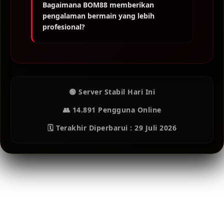
Bagaimana BOM88 memberikan
pengalaman bermain yang lebih
profesional?
🟢 Server Stabil Hari Ini
👥 14.891 Pengguna Online
🗓️ Terakhir Diperbarui : 29 Juli 2026