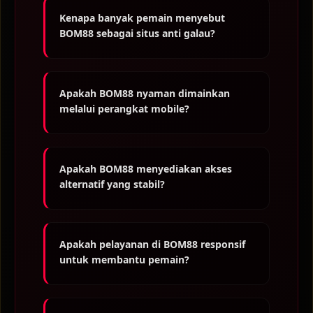
Kenapa banyak pemain menyebut
BOM88 sebagai situs anti galau?
Apakah BOM88 nyaman dimainkan
melalui perangkat mobile?
Apakah BOM88 menyediakan akses
alternatif yang stabil?
Apakah pelayanan di BOM88 responsif
untuk membantu pemain?