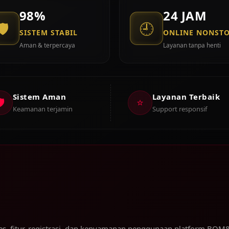
98%
24 JAM
🛡️
🕘
SISTEM STABIL
ONLINE NONST
Aman & terpercaya
Layanan tanpa henti
Sistem Aman
Layanan Terbaik
️
⭐
Keamanan terjamin
Support responsif
, fitur, registrasi, dan kenyamanan penggunaan platform BOM8