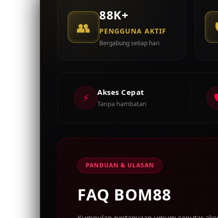
88K+
👥
PENGGUNA AKTIF
Bergabung setiap hari
Akses Cepat
⚡

Tanpa hambatan
PANDUAN & ULASAN
FAQ BOM88
Kumpulan pertanyaan umum seputar akses