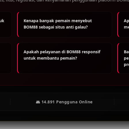
uk
Kenapa banyak pemain menyebut
Ap
BOM88 sebagai situs anti galau?
me
Apakah pelayanan di BOM88 responsif
Ba
untuk membantu pemain?
pe
pr
👥 14.891 Pengguna Online