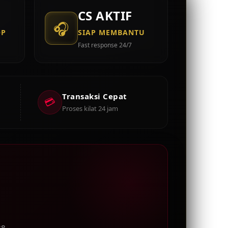
CS AKTIF
🎧
OP
SIAP MEMBANTU
Fast response 24/7
Transaksi Cepat
💳
Proses kilat 24 jam
8.