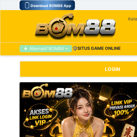
Download BOM88 App
Kate
SITUS GAME ONLINE
Alternatif BOM88
BOM88
BANDAR SLOT RESMI
SITUS SLOT ONLIN
LOGIN