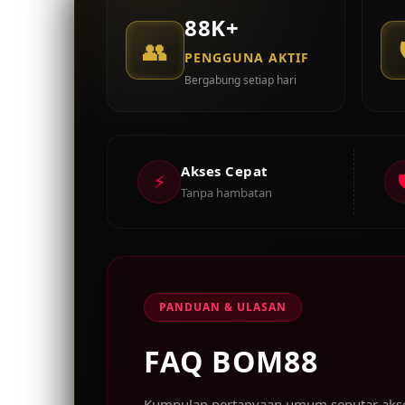
88K+
👥
PENGGUNA AKTIF
Bergabung setiap hari
Akses Cepat
⚡

Tanpa hambatan
PANDUAN & ULASAN
FAQ BOM88
Kumpulan pertanyaan umum seputar akses