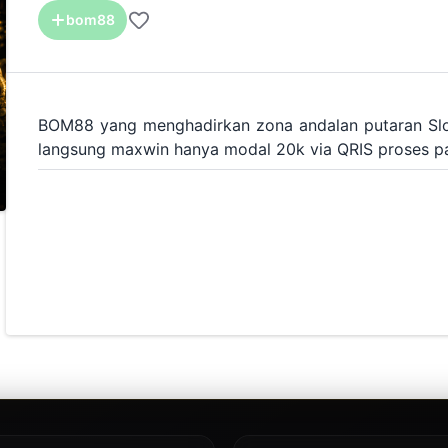
bom88
BOM88 yang menghadirkan zona andalan putaran Slot
langsung maxwin hanya modal 20k via QRIS proses pa