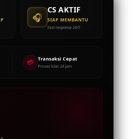
CS AKTIF
🎧
OP
SIAP MEMBANTU
Fast response 24/7
Transaksi Cepat
💳
Proses kilat 24 jam
8.