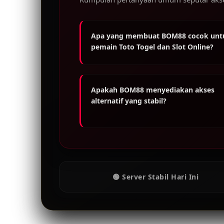
Apa yang membuat BOM88 cocok unt
pemain Toto Togel dan Slot Online?
Apakah BOM88 menyediakan akses
alternatif yang stabil?
🟢 Server Stabil Hari Ini