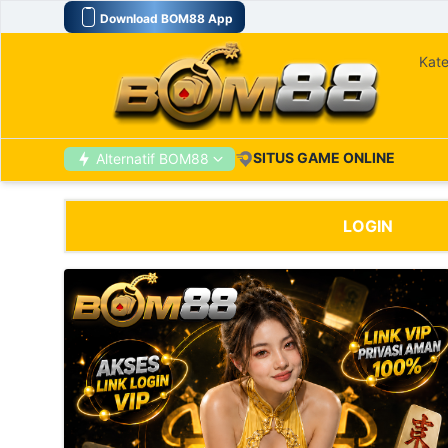
Download BOM88 App
Kate
SITUS GAME ONLINE
Alternatif BOM88
BOM88
BANDAR SLOT RESMI
SITUS SLOT ONLIN
LOGIN