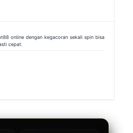
88 online dengan kegacoran sekali spin bisa
sti cepat.