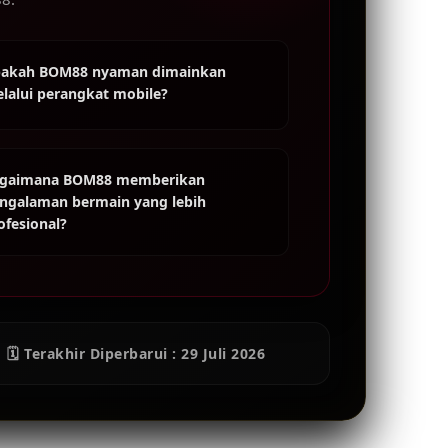
akah BOM88 nyaman dimainkan
lalui perangkat mobile?
gaimana BOM88 memberikan
ngalaman bermain yang lebih
ofesional?
🗓️ Terakhir Diperbarui : 29 Juli 2026