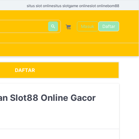
situs slot online
situs slot
game online
slot online
bom88
Masuk
Daftar
DAFTAR
n Slot88 Online Gacor