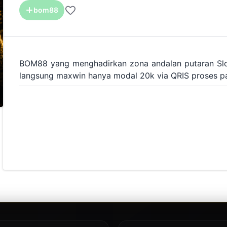
bom88
BOM88 yang menghadirkan zona andalan putaran Slot
langsung maxwin hanya modal 20k via QRIS proses pa