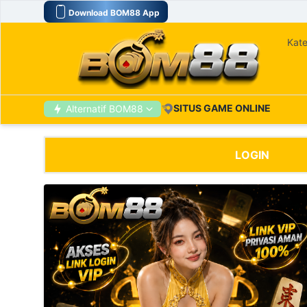
Download BOM88 App
Kate
SITUS GAME ONLINE
Alternatif BOM88
BOM88
BANDAR SLOT RESMI
SITUS SLOT ONLIN
LOGIN