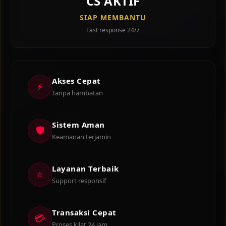
CS AKTIF
SIAP MEMBANTU
Fast response 24/7
Akses Cepat
⚡
Tanpa hambatan
Sistem Aman
🛡️
Keamanan terjamin
Layanan Terbaik
⭐
Support responsif
Transaksi Cepat
💳
Proses kilat 24 jam