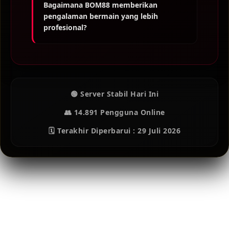
Bagaimana BOM88 memberikan
pengalaman bermain yang lebih
profesional?
🟢 Server Stabil Hari Ini
👥 14.891 Pengguna Online
🗓️ Terakhir Diperbarui : 29 Juli 2026