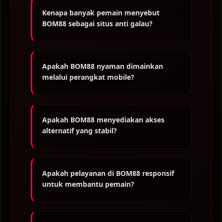
Kenapa banyak pemain menyebut
BOM88 sebagai situs anti galau?
Apakah BOM88 nyaman dimainkan
melalui perangkat mobile?
Apakah BOM88 menyediakan akses
alternatif yang stabil?
Apakah pelayanan di BOM88 responsif
untuk membantu pemain?