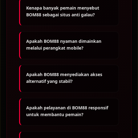
Kenapa banyak pemain menyebut
BOM88 sebagai situs anti galau?
Apakah BOM88 nyaman dimainkan
melalui perangkat mobile?
Apakah BOM88 menyediakan akses
alternatif yang stabil?
Apakah pelayanan di BOM88 responsif
untuk membantu pemain?