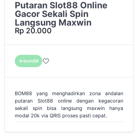
Putaran Slot88 Online
Gacor Sekali Spin
Langsung Maxwin
Rp 20.000
bom88
BOM88 yang menghadirkan zona andalan
putaran Slot88 online dengan kegacoran
sekali spin bisa langsung maxwin hanya
modal 20k via QRIS proses pasti cepat.