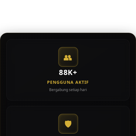
👥
88K+
PENGGUNA AKTIF
Bergabung setiap hari
🛡️