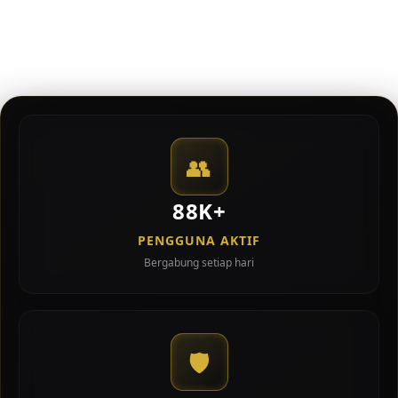
👥
88K+
PENGGUNA AKTIF
Bergabung setiap hari
🛡️