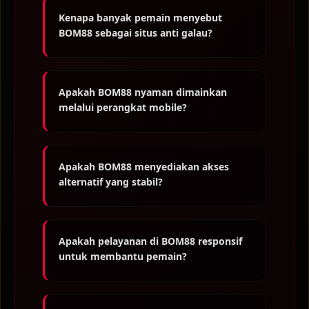
Kenapa banyak pemain menyebut
BOM88 sebagai situs anti galau?
Apakah BOM88 nyaman dimainkan
melalui perangkat mobile?
Apakah BOM88 menyediakan akses
alternatif yang stabil?
Apakah pelayanan di BOM88 responsif
untuk membantu pemain?