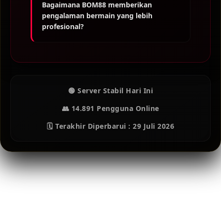
Bagaimana BOM88 memberikan
pengalaman bermain yang lebih
profesional?
🟢 Server Stabil Hari Ini
👥 14.891 Pengguna Online
🗓️ Terakhir Diperbarui : 29 Juli 2026