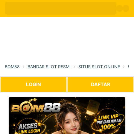
BOM88
BANDAR SLOT RESMI
SITUS SLOT ONLINE
SL
LOGIN
DAFTAR