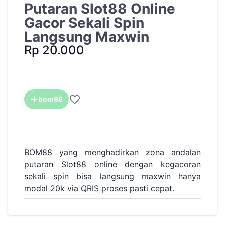
Putaran Slot88 Online
Gacor Sekali Spin
Langsung Maxwin
Rp 20.000
bom88
BOM88 yang menghadirkan zona andalan
putaran Slot88 online dengan kegacoran
sekali spin bisa langsung maxwin hanya
modal 20k via QRIS proses pasti cepat.