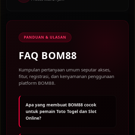
PANDUAN & ULASAN
FAQ BOM88
Kumpulan pertanyaan umum seputar akses,
fitur, registrasi, dan kenyamanan penggunaan
platform BOM88.
Apa yang membuat BOM88 cocok
untuk pemain Toto Togel dan Slot
Online?