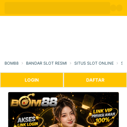
BOM88
BANDAR SLOT RESMI
SITUS SLOT ONLINE
SL
LOGIN
DAFTAR