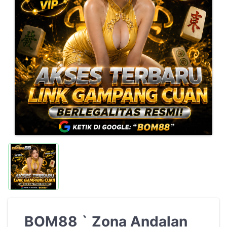
BOM88 ` Zona Andalan