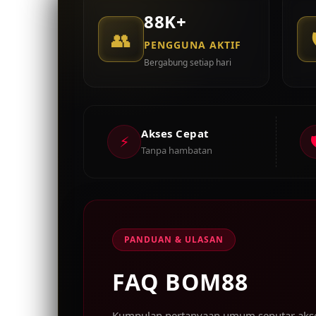
88K+
👥
PENGGUNA AKTIF
Bergabung setiap hari
Akses Cepat
⚡

Tanpa hambatan
PANDUAN & ULASAN
FAQ BOM88
Kumpulan pertanyaan umum seputar akses