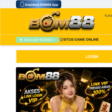
Download BOM88 App
Kate
SITUS GAME ONLINE
Alternatif BOM88
BOM88
BANDAR SLOT RESMI
SITUS SLOT ONLIN
LOGIN