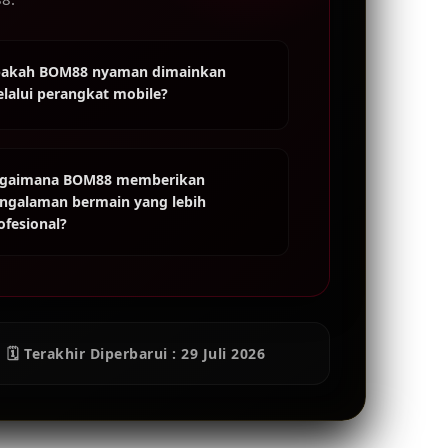
akah BOM88 nyaman dimainkan
lalui perangkat mobile?
gaimana BOM88 memberikan
ngalaman bermain yang lebih
ofesional?
🗓️ Terakhir Diperbarui : 29 Juli 2026