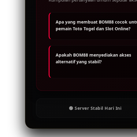
Apa yang membuat BOM88 cocok unt
pemain Toto Togel dan Slot Online?
Apakah BOM88 menyediakan akses
alternatif yang stabil?
🟢 Server Stabil Hari Ini