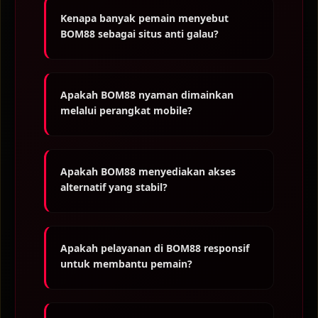
Kenapa banyak pemain menyebut
BOM88 sebagai situs anti galau?
Apakah BOM88 nyaman dimainkan
melalui perangkat mobile?
Apakah BOM88 menyediakan akses
alternatif yang stabil?
Apakah pelayanan di BOM88 responsif
untuk membantu pemain?