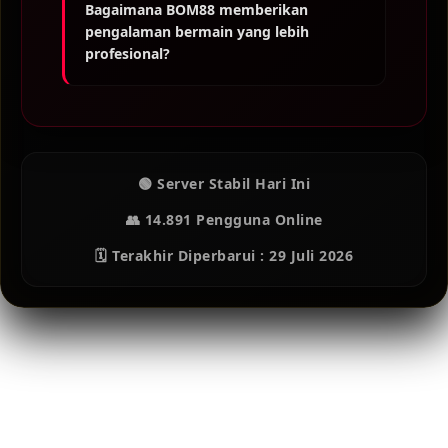
Bagaimana BOM88 memberikan
pengalaman bermain yang lebih
profesional?
🟢 Server Stabil Hari Ini
👥 14.891 Pengguna Online
🗓️ Terakhir Diperbarui : 29 Juli 2026