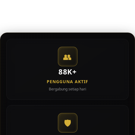
👥
88K+
PENGGUNA AKTIF
Bergabung setiap hari
🛡️