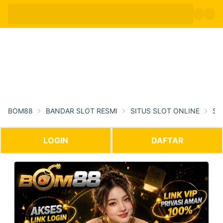
BOM88
BANDAR SLOT RESMI
SITUS SLOT ONLINE
SL
LOGIN
DAFTAR