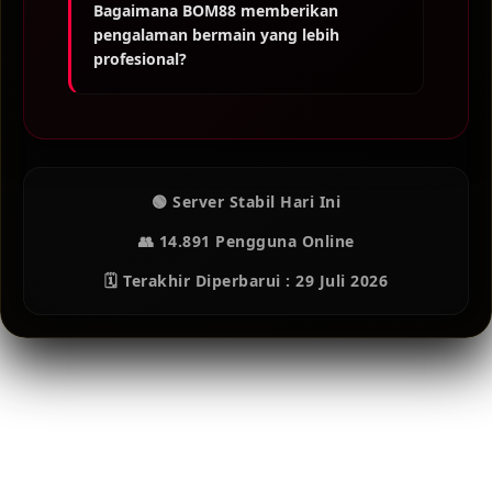
Bagaimana BOM88 memberikan
pengalaman bermain yang lebih
profesional?
🟢 Server Stabil Hari Ini
👥 14.891 Pengguna Online
🗓️ Terakhir Diperbarui : 29 Juli 2026