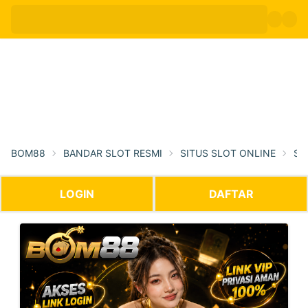
BOM88
BANDAR SLOT RESMI
SITUS SLOT ONLINE
SL
LOGIN
DAFTAR