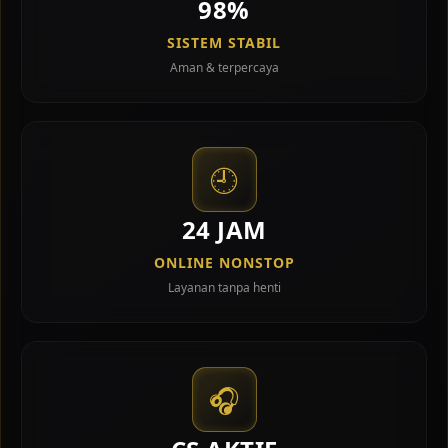
98%
SISTEM STABIL
Aman & terpercaya
🕘
24 JAM
ONLINE NONSTOP
Layanan tanpa henti
🎧