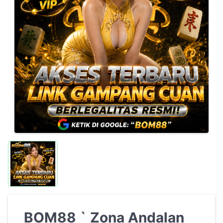
BOM88 ` Zona Andalan