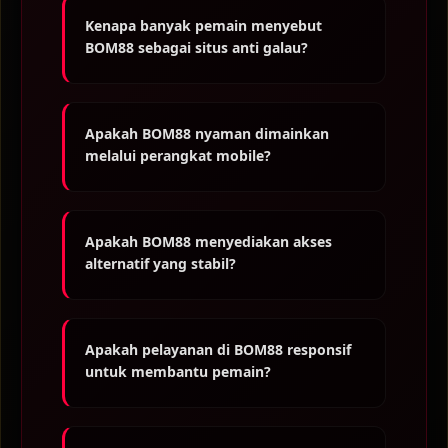
Kenapa banyak pemain menyebut
BOM88 sebagai situs anti galau?
Apakah BOM88 nyaman dimainkan
melalui perangkat mobile?
Apakah BOM88 menyediakan akses
alternatif yang stabil?
Apakah pelayanan di BOM88 responsif
untuk membantu pemain?