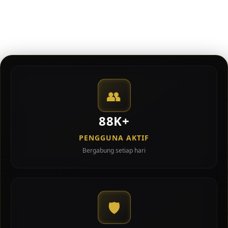
👥
88K+
PENGGUNA AKTIF
Bergabung setiap hari
🛡️