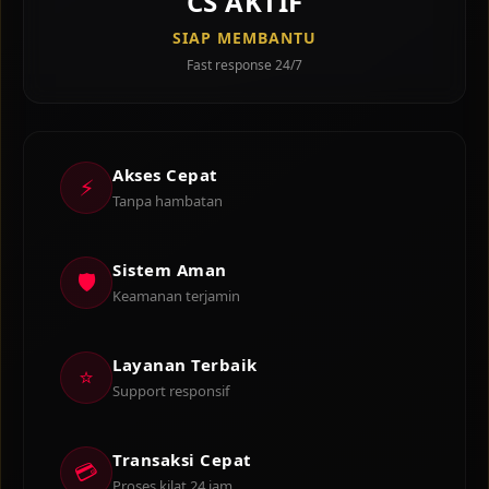
CS AKTIF
SIAP MEMBANTU
Fast response 24/7
Akses Cepat
⚡
Tanpa hambatan
Sistem Aman
🛡️
Keamanan terjamin
Layanan Terbaik
⭐
Support responsif
Transaksi Cepat
💳
Proses kilat 24 jam