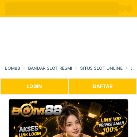
BOM88
BANDAR SLOT RESMI
SITUS SLOT ONLINE
SL
LOGIN
DAFTAR