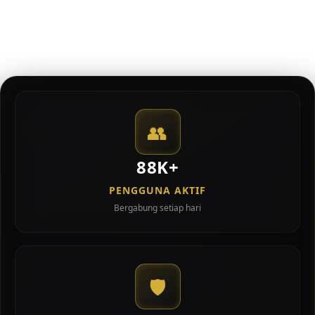
👥
88K+
PENGGUNA AKTIF
Bergabung setiap hari
🛡️