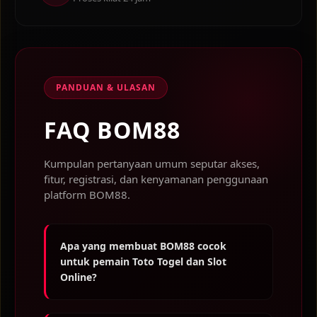
PANDUAN & ULASAN
FAQ BOM88
Kumpulan pertanyaan umum seputar akses,
fitur, registrasi, dan kenyamanan penggunaan
platform BOM88.
Apa yang membuat BOM88 cocok
untuk pemain Toto Togel dan Slot
Online?