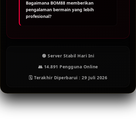
Bagaimana BOM88 memberikan
pengalaman bermain yang lebih
profesional?
🟢 Server Stabil Hari Ini
👥 14.891 Pengguna Online
🗓️ Terakhir Diperbarui : 29 Juli 2026