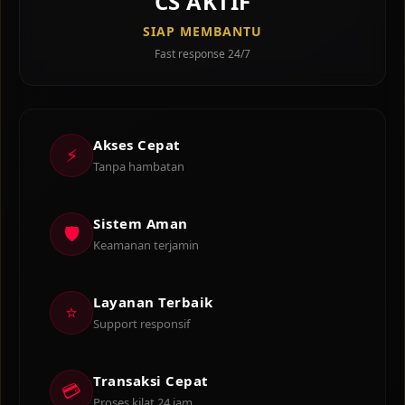
CS AKTIF
SIAP MEMBANTU
Fast response 24/7
Akses Cepat
⚡
Tanpa hambatan
Sistem Aman
🛡️
Keamanan terjamin
Layanan Terbaik
⭐
Support responsif
Transaksi Cepat
💳
Proses kilat 24 jam