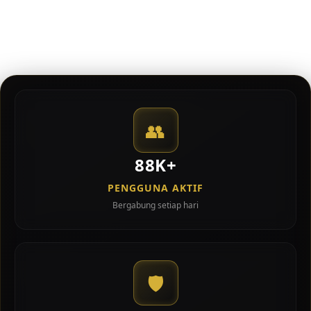
👥
88K+
PENGGUNA AKTIF
Bergabung setiap hari
🛡️