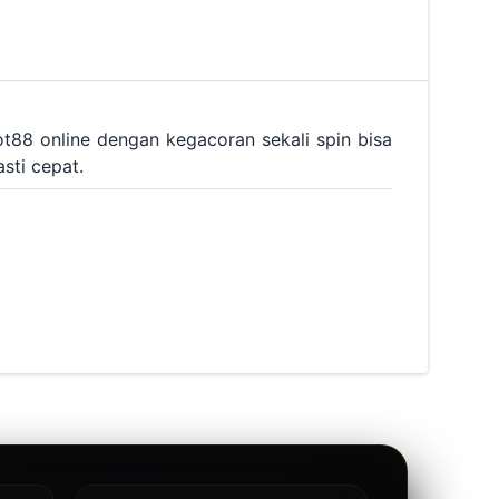
88 online dengan kegacoran sekali spin bisa
sti cepat.