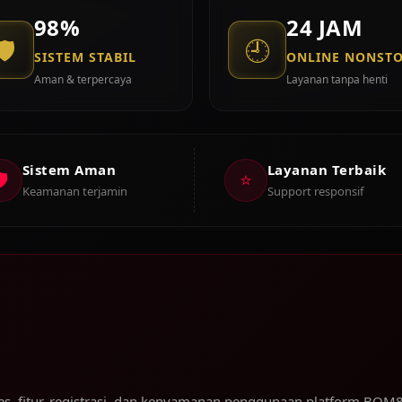
98%
24 JAM
🛡️
🕘
SISTEM STABIL
ONLINE NONST
Aman & terpercaya
Layanan tanpa henti
Sistem Aman
Layanan Terbaik
️
⭐
Keamanan terjamin
Support responsif
, fitur, registrasi, dan kenyamanan penggunaan platform BOM8