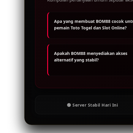
Apa yang membuat BOM88 cocok unt
pemain Toto Togel dan Slot Online?
Apakah BOM88 menyediakan akses
alternatif yang stabil?
🟢 Server Stabil Hari Ini