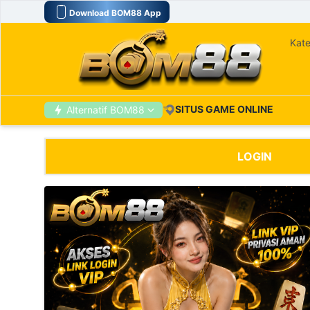
Download BOM88 App
Kate
SITUS GAME ONLINE
Alternatif BOM88
BOM88
BANDAR SLOT RESMI
SITUS SLOT ONLIN
LOGIN