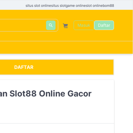
situs slot online
situs slot
game online
slot online
bom88
Masuk
Daftar
DAFTAR
n Slot88 Online Gacor