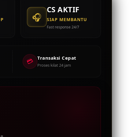
CS AKTIF
🎧
OP
SIAP MEMBANTU
Fast response 24/7
Transaksi Cepat
💳
Proses kilat 24 jam
8.