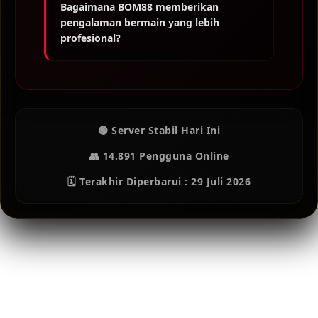
Bagaimana BOM88 memberikan
pengalaman bermain yang lebih
profesional?
🟢 Server Stabil Hari Ini
👥 14.891 Pengguna Online
🗓️ Terakhir Diperbarui : 29 Juli 2026