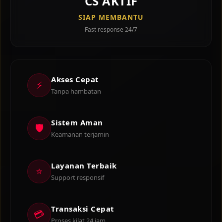
CS AKTIF
SIAP MEMBANTU
Fast response 24/7
Akses Cepat
⚡
Tanpa hambatan
Sistem Aman
🛡️
Keamanan terjamin
Layanan Terbaik
⭐
Support responsif
Transaksi Cepat
💳
Proses kilat 24 jam