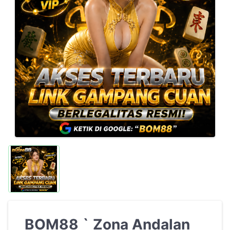
BOM88 ` Zona Andalan