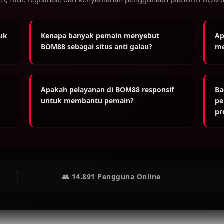
uk
Kenapa banyak pemain menyebut
Ap
BOM88 sebagai situs anti galau?
me
Apakah pelayanan di BOM88 responsif
Ba
untuk membantu pemain?
pe
pr
👥 14.891 Pengguna Online