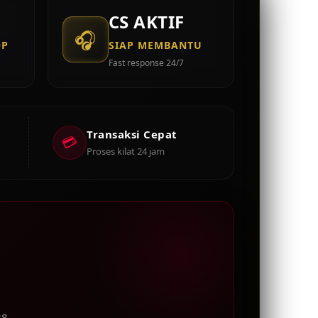
CS AKTIF
🎧
OP
SIAP MEMBANTU
Fast response 24/7
Transaksi Cepat
💳
Proses kilat 24 jam
8.