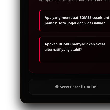
Apa yang membuat BOM88 cocok unt
pemain Toto Togel dan Slot Online?
Apakah BOM88 menyediakan akses
alternatif yang stabil?
🟢 Server Stabil Hari Ini