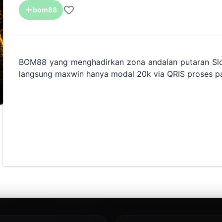
bom88
BOM88 yang menghadirkan zona andalan putaran Slot
langsung maxwin hanya modal 20k via QRIS proses pa