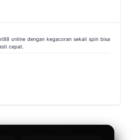
88 online dengan kegacoran sekali spin bisa
sti cepat.