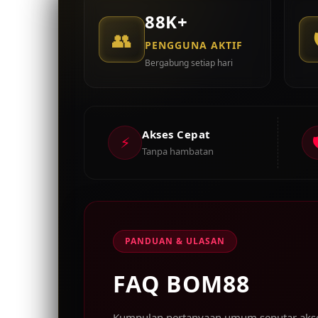
88K+
👥
PENGGUNA AKTIF
Bergabung setiap hari
Akses Cepat
⚡

Tanpa hambatan
PANDUAN & ULASAN
FAQ BOM88
Kumpulan pertanyaan umum seputar akses