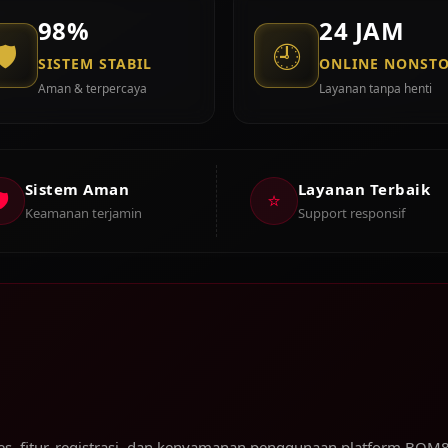
98%
24 JAM
🛡️
🕘
SISTEM STABIL
ONLINE NONST
Aman & terpercaya
Layanan tanpa henti
Sistem Aman
Layanan Terbaik
️
⭐
Keamanan terjamin
Support responsif
, fitur, registrasi, dan kenyamanan penggunaan platform BOM8