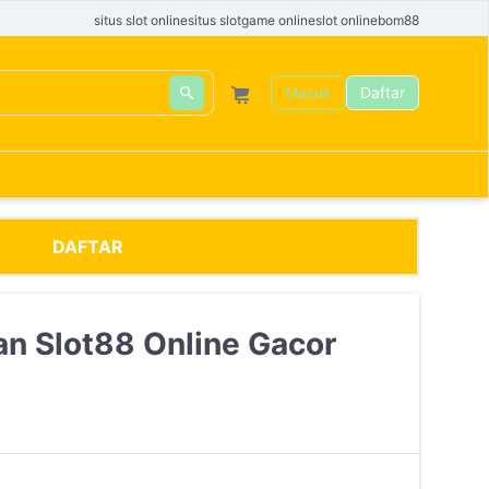
situs slot online
situs slot
game online
slot online
bom88
Masuk
Daftar
DAFTAR
n Slot88 Online Gacor