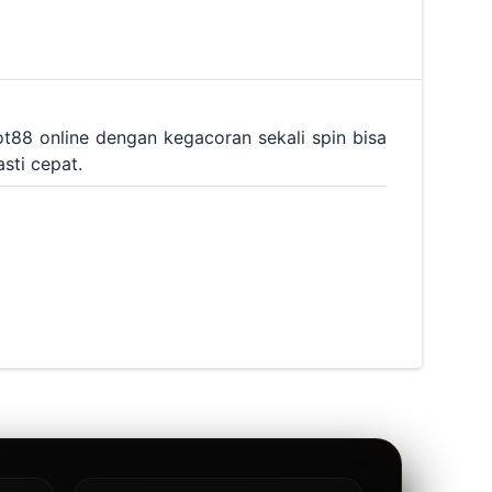
88 online dengan kegacoran sekali spin bisa
sti cepat.