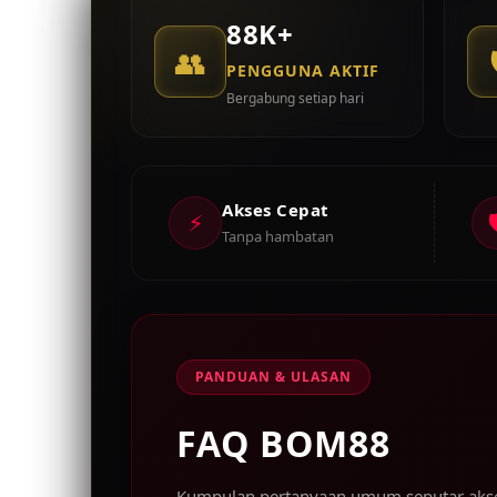
88K+
👥
PENGGUNA AKTIF
Bergabung setiap hari
Akses Cepat
⚡

Tanpa hambatan
PANDUAN & ULASAN
FAQ BOM88
Kumpulan pertanyaan umum seputar akses