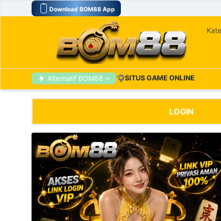
Download BOM88 App
Kate
SITUS GAME ONLINE
Alternatif BOM88
BOM88
BANDAR SLOT RESMI
SITUS SLOT ONLIN
LOGIN