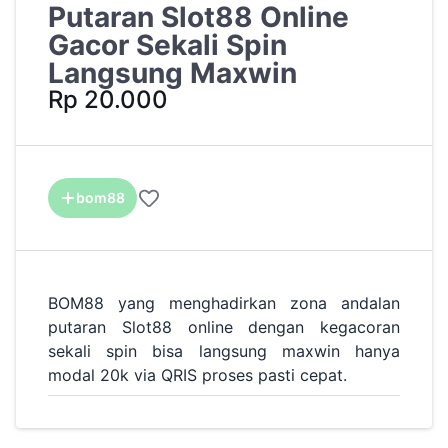
Putaran Slot88 Online
Gacor Sekali Spin
Langsung Maxwin
Rp 20.000
bom88
BOM88 yang menghadirkan zona andalan
putaran Slot88 online dengan kegacoran
sekali spin bisa langsung maxwin hanya
modal 20k via QRIS proses pasti cepat.