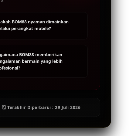
akah BOM88 nyaman dimainkan
lalui perangkat mobile?
gaimana BOM88 memberikan
ngalaman bermain yang lebih
ofesional?
🗓️ Terakhir Diperbarui : 29 Juli 2026