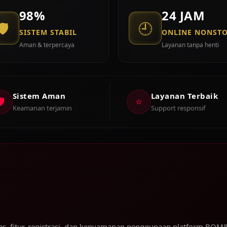
98%
24 JAM
🛡️
🕘
SISTEM STABIL
ONLINE NONST
Aman & terpercaya
Layanan tanpa henti
Sistem Aman
Layanan Terbaik
️
⭐
Keamanan terjamin
Support responsif
, fitur, registrasi, dan kenyamanan penggunaan platform BOM8