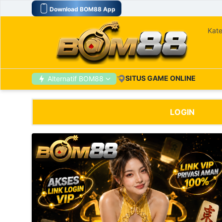
Download BOM88 App
Kate
SITUS GAME ONLINE
Alternatif BOM88
BOM88
BANDAR SLOT RESMI
SITUS SLOT ONLIN
LOGIN