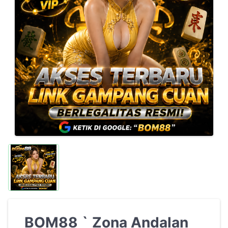
BOM88 ` Zona Andalan