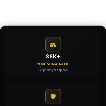
👥
88K+
PENGGUNA AKTIF
Bergabung setiap hari
🛡️