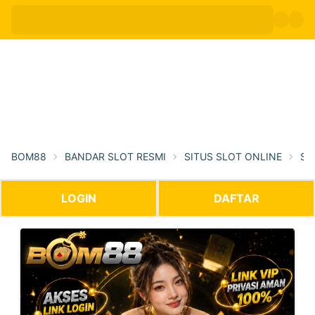
BOM88
BANDAR SLOT RESMI
SITUS SLOT ONLINE
SL
LOGIN
DAFTAR