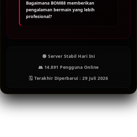
Bagaimana BOM88 memberikan
pengalaman bermain yang lebih
profesional?
🟢 Server Stabil Hari Ini
👥 14.891 Pengguna Online
🗓️ Terakhir Diperbarui : 29 Juli 2026