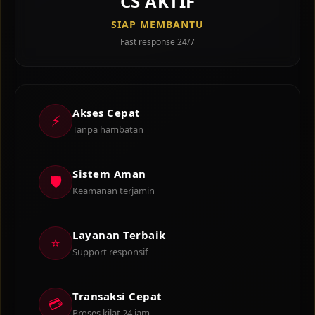
CS AKTIF
SIAP MEMBANTU
Fast response 24/7
Akses Cepat
⚡
Tanpa hambatan
Sistem Aman
🛡️
Keamanan terjamin
Layanan Terbaik
⭐
Support responsif
Transaksi Cepat
💳
Proses kilat 24 jam