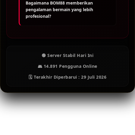
Bagaimana BOM88 memberikan
pengalaman bermain yang lebih
profesional?
🟢 Server Stabil Hari Ini
👥 14.891 Pengguna Online
🗓️ Terakhir Diperbarui : 29 Juli 2026