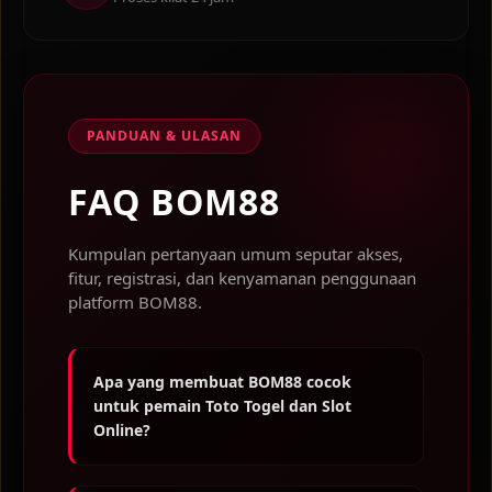
PANDUAN & ULASAN
FAQ BOM88
Kumpulan pertanyaan umum seputar akses,
fitur, registrasi, dan kenyamanan penggunaan
platform BOM88.
Apa yang membuat BOM88 cocok
untuk pemain Toto Togel dan Slot
Online?