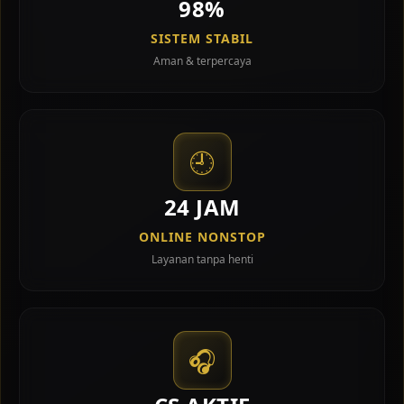
98%
SISTEM STABIL
Aman & terpercaya
🕘
24 JAM
ONLINE NONSTOP
Layanan tanpa henti
🎧