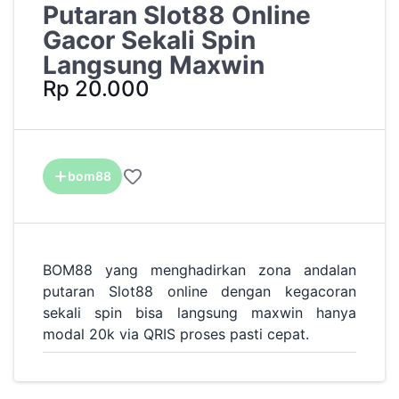
Putaran Slot88 Online
Gacor Sekali Spin
Langsung Maxwin
Rp 20.000
bom88
BOM88 yang menghadirkan zona andalan
putaran Slot88 online dengan kegacoran
sekali spin bisa langsung maxwin hanya
modal 20k via QRIS proses pasti cepat.