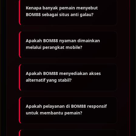
Kenapa banyak pemain menyebut
BOM88 sebagai situs anti galau?
Apakah BOM88 nyaman dimainkan
melalui perangkat mobile?
Apakah BOM88 menyediakan akses
alternatif yang stabil?
Apakah pelayanan di BOM88 responsif
untuk membantu pemain?