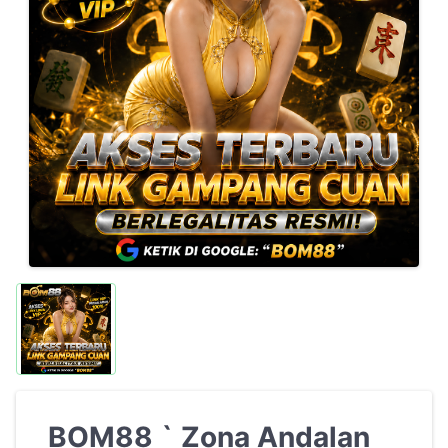
BOM88 ` Zona Andalan