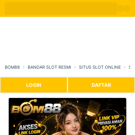
BOM88
BANDAR SLOT RESMI
SITUS SLOT ONLINE
SL
LOGIN
DAFTAR