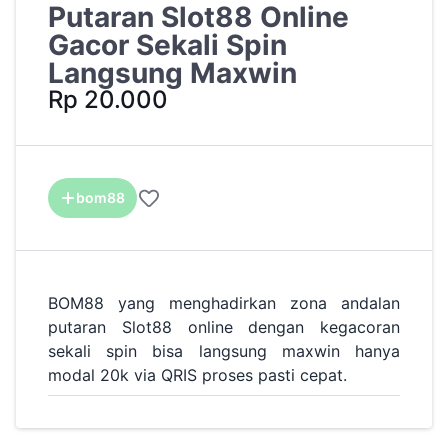
Putaran Slot88 Online
Gacor Sekali Spin
Langsung Maxwin
Rp 20.000
bom88
BOM88 yang menghadirkan zona andalan
putaran Slot88 online dengan kegacoran
sekali spin bisa langsung maxwin hanya
modal 20k via QRIS proses pasti cepat.