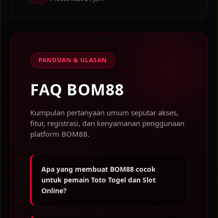
PANDUAN & ULASAN
FAQ BOM88
Kumpulan pertanyaan umum seputar akses,
fitur, registrasi, dan kenyamanan penggunaan
platform BOM88.
Apa yang membuat BOM88 cocok
untuk pemain Toto Togel dan Slot
Online?