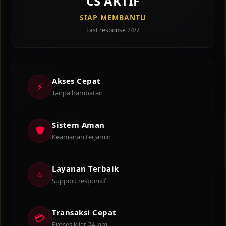
CS AKTIF
SIAP MEMBANTU
Fast response 24/7
Akses Cepat
⚡
Tanpa hambatan
Sistem Aman
🛡️
Keamanan terjamin
Layanan Terbaik
⭐
Support responsif
Transaksi Cepat
💳
Proses kilat 24 jam