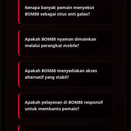
Kenapa banyak pemain menyebut
BOM88 sebagai situs anti galau?
Apakah BOM88 nyaman dimainkan
melalui perangkat mobile?
Apakah BOM88 menyediakan akses
alternatif yang stabil?
Apakah pelayanan di BOM88 responsif
untuk membantu pemain?