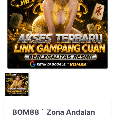
BOM88 ` Zona Andalan