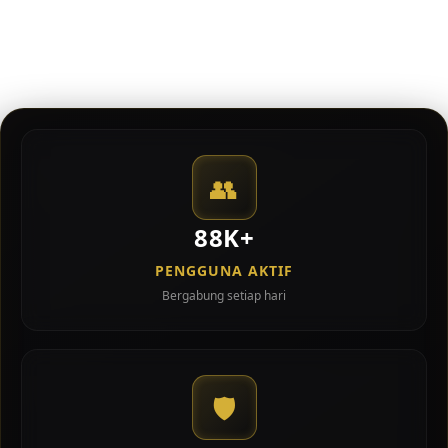
👥
88K+
PENGGUNA AKTIF
Bergabung setiap hari
🛡️