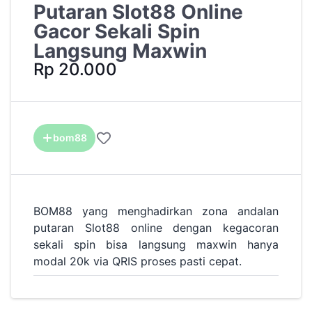
Putaran Slot88 Online
Gacor Sekali Spin
Langsung Maxwin
Rp 20.000
bom88
BOM88 yang menghadirkan zona andalan
putaran Slot88 online dengan kegacoran
sekali spin bisa langsung maxwin hanya
modal 20k via QRIS proses pasti cepat.