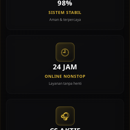
98%
SISTEM STABIL
Aman & terpercaya
🕘
24 JAM
ONLINE NONSTOP
Layanan tanpa henti
🎧