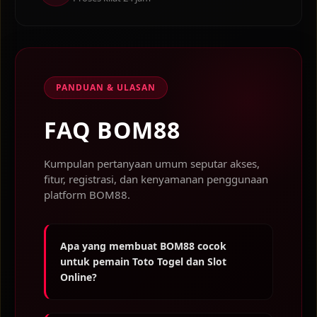
PANDUAN & ULASAN
FAQ BOM88
Kumpulan pertanyaan umum seputar akses,
fitur, registrasi, dan kenyamanan penggunaan
platform BOM88.
Apa yang membuat BOM88 cocok
untuk pemain Toto Togel dan Slot
Online?