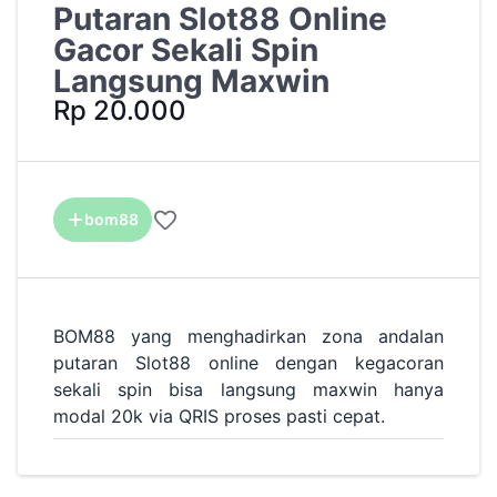
Putaran Slot88 Online
Gacor Sekali Spin
Langsung Maxwin
Rp 20.000
bom88
BOM88 yang menghadirkan zona andalan
putaran Slot88 online dengan kegacoran
sekali spin bisa langsung maxwin hanya
modal 20k via QRIS proses pasti cepat.