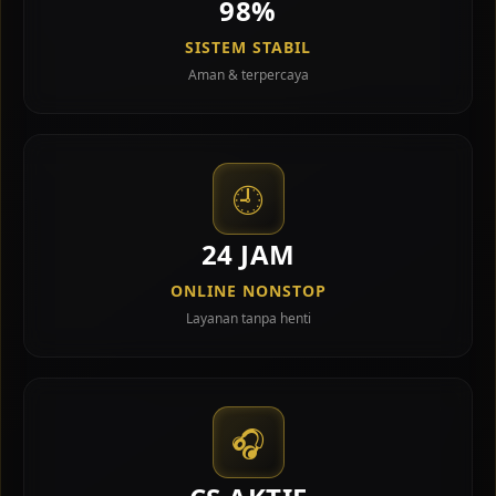
98%
SISTEM STABIL
Aman & terpercaya
🕘
24 JAM
ONLINE NONSTOP
Layanan tanpa henti
🎧