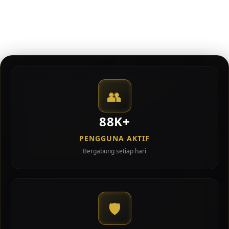
👥
88K+
PENGGUNA AKTIF
Bergabung setiap hari
🛡️