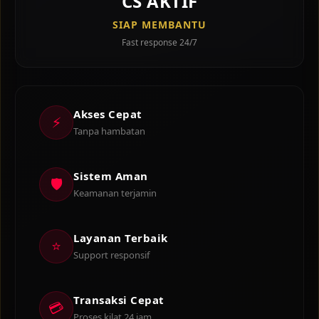
CS AKTIF
SIAP MEMBANTU
Fast response 24/7
Akses Cepat
⚡
Tanpa hambatan
Sistem Aman
🛡️
Keamanan terjamin
Layanan Terbaik
⭐
Support responsif
Transaksi Cepat
💳
Proses kilat 24 jam