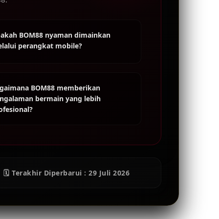
akah BOM88 nyaman dimainkan
lalui perangkat mobile?
gaimana BOM88 memberikan
ngalaman bermain yang lebih
ofesional?
🗓️ Terakhir Diperbarui : 29 Juli 2026