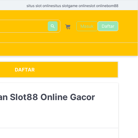
situs slot online
situs slot
game online
slot online
bom88
Masuk
Daftar
DAFTAR
n Slot88 Online Gacor