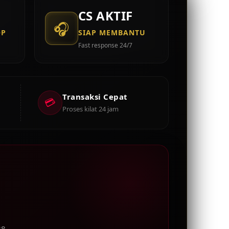
CS AKTIF
🎧
OP
SIAP MEMBANTU
Fast response 24/7
Transaksi Cepat
💳
Proses kilat 24 jam
8.