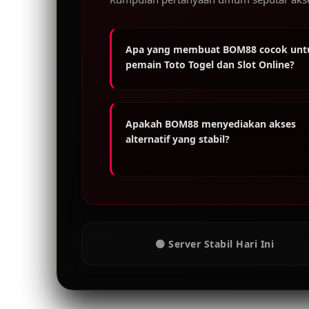
Apa yang membuat BOM88 cocok unt
pemain Toto Togel dan Slot Online?
Apakah BOM88 menyediakan akses
alternatif yang stabil?
🟢 Server Stabil Hari Ini