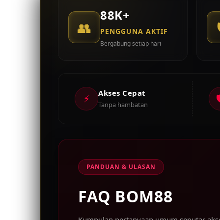
88K+
👥
PENGGUNA AKTIF
Bergabung setiap hari
Akses Cepat
⚡

Tanpa hambatan
PANDUAN & ULASAN
FAQ BOM88
Kumpulan pertanyaan umum seputar akses