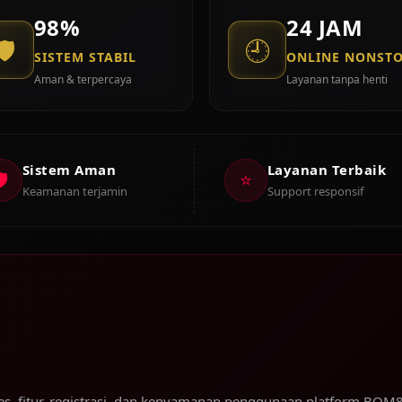
98%
24 JAM
🛡️
🕘
SISTEM STABIL
ONLINE NONST
Aman & terpercaya
Layanan tanpa henti
Sistem Aman
Layanan Terbaik
️
⭐
Keamanan terjamin
Support responsif
, fitur, registrasi, dan kenyamanan penggunaan platform BOM8