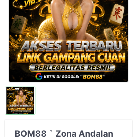
BOM88 ` Zona Andalan