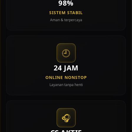
98%
SISTEM STABIL
Aman & terpercaya
🕘
24 JAM
ONLINE NONSTOP
Layanan tanpa henti
🎧