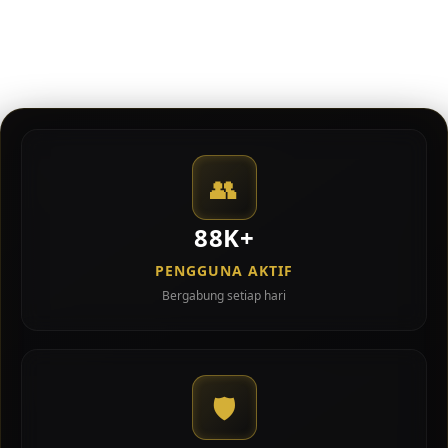
👥
88K+
PENGGUNA AKTIF
Bergabung setiap hari
🛡️