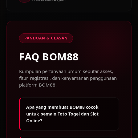
PANDUAN & ULASAN
FAQ BOM88
Kumpulan pertanyaan umum seputar akses,
fitur, registrasi, dan kenyamanan penggunaan
platform BOM88.
Apa yang membuat BOM88 cocok
untuk pemain Toto Togel dan Slot
Online?