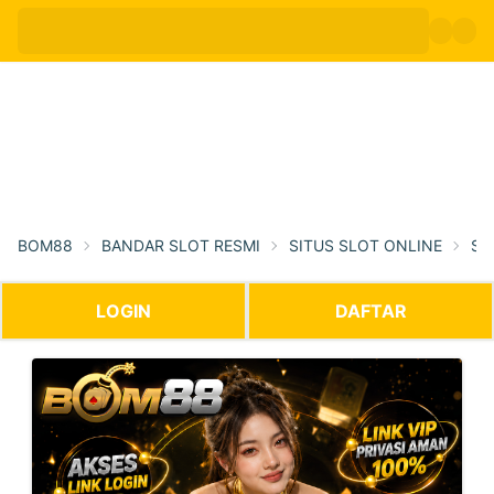
BOM88
BANDAR SLOT RESMI
SITUS SLOT ONLINE
SL
LOGIN
DAFTAR