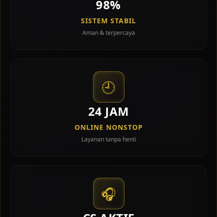
98%
SISTEM STABIL
Aman & terpercaya
🕘
24 JAM
ONLINE NONSTOP
Layanan tanpa henti
🎧