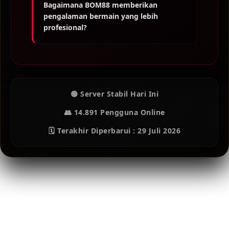
Bagaimana BOM88 memberikan
pengalaman bermain yang lebih
profesional?
🟢 Server Stabil Hari Ini
👥 14.891 Pengguna Online
🗓️ Terakhir Diperbarui : 29 Juli 2026