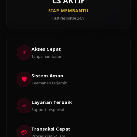
CS AKTIF
SIAP MEMBANTU
Fast response 24/7
Akses Cepat
⚡
Tanpa hambatan
Sistem Aman
🛡️
Keamanan terjamin
Layanan Terbaik
⭐
Support responsif
Transaksi Cepat
💳
Proses kilat 24 jam