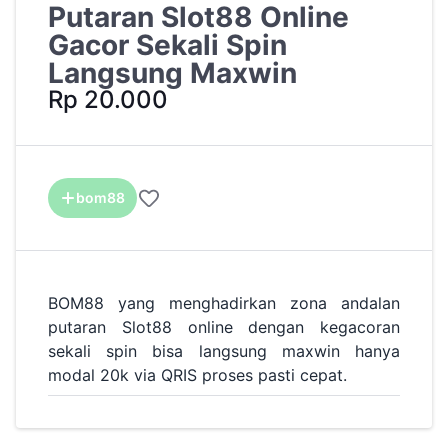
Putaran Slot88 Online
Gacor Sekali Spin
Langsung Maxwin
Rp 20.000
bom88
BOM88 yang menghadirkan zona andalan
putaran Slot88 online dengan kegacoran
sekali spin bisa langsung maxwin hanya
modal 20k via QRIS proses pasti cepat.