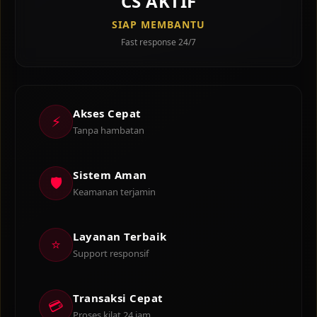
CS AKTIF
SIAP MEMBANTU
Fast response 24/7
Akses Cepat
⚡
Tanpa hambatan
Sistem Aman
🛡️
Keamanan terjamin
Layanan Terbaik
⭐
Support responsif
Transaksi Cepat
💳
Proses kilat 24 jam