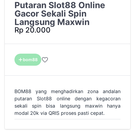
Putaran Slot88 Online
Gacor Sekali Spin
Langsung Maxwin
Rp 20.000
bom88
BOM88 yang menghadirkan zona andalan
putaran Slot88 online dengan kegacoran
sekali spin bisa langsung maxwin hanya
modal 20k via QRIS proses pasti cepat.