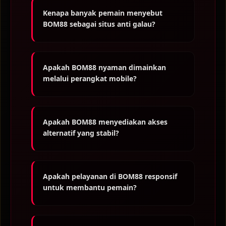
Kenapa banyak pemain menyebut
BOM88 sebagai situs anti galau?
Apakah BOM88 nyaman dimainkan
melalui perangkat mobile?
Apakah BOM88 menyediakan akses
alternatif yang stabil?
Apakah pelayanan di BOM88 responsif
untuk membantu pemain?