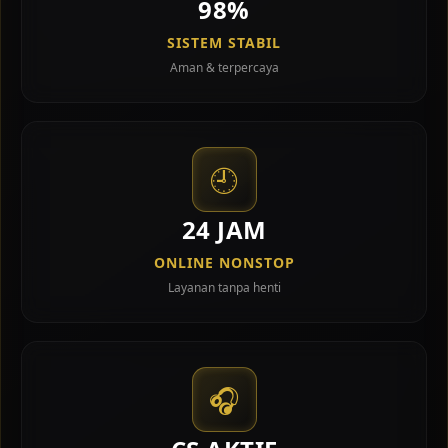
98%
SISTEM STABIL
Aman & terpercaya
🕘
24 JAM
ONLINE NONSTOP
Layanan tanpa henti
🎧