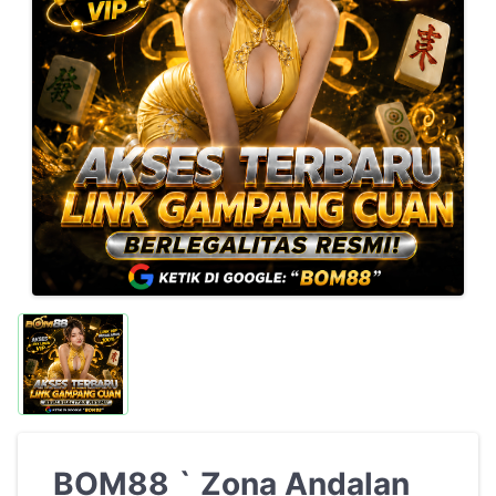
BOM88 ` Zona Andalan